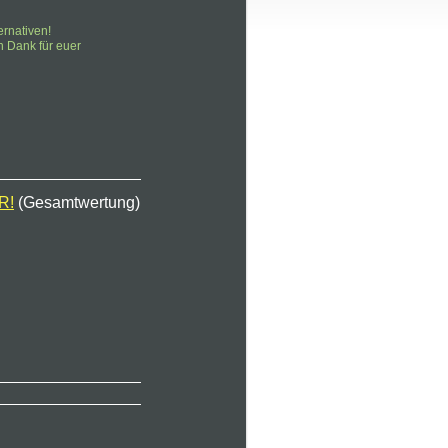
ernativen!
n Dank für euer
R!
(Gesamtwertung)