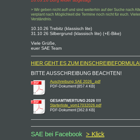
26.09.26 Burg
leider abgesagt
> Wir geben nicht auf! und sind weiterhin auf der Suche nach Alt
verplant nach Möglichkeit die Termine noch nicht für euch. Viele
Verständnis.
10.10.26 Trebitz (klassisch lite)
31.10 26 Silbergrund (klassisch lite) (+E-Bike)
Viele Grüße,
euer SAE Team
HIER GEHT ES ZUM EINSCHREIBEFORMULA
BITTE AUSSCHREIBUNG BEACHTEN!
Auschreibung SAE 2026_.pdf
PDF-Dokument [857.4 KB]
GESAMTWERTUNG 2026 !!!!
Starterliste_vom17032026.pdf
PDF-Dokument [362.8 KB]
SAE bei Facebook
> Klick