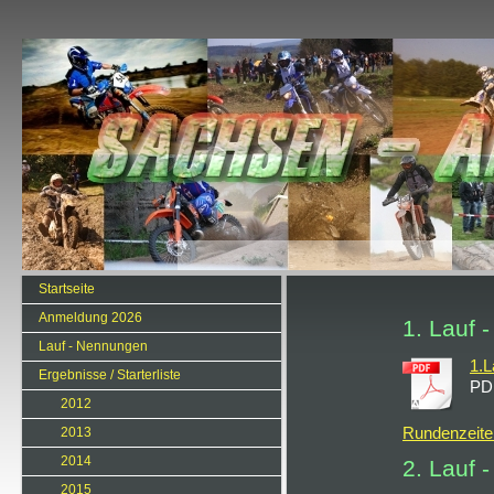
Startseite
Anmeldung 2026
1. Lauf 
Lauf - Nennungen
1.L
Ergebnisse / Starterliste
PD
2012
Rundenzeite
2013
2014
2. Lauf 
2015