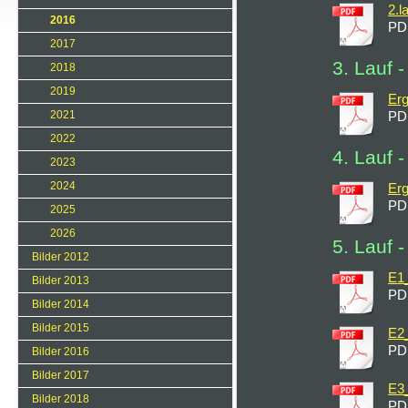
2.l
2016
PD
2017
3. Lauf 
2018
2019
Erg
2021
PD
2022
4. Lauf 
2023
2024
Erg
PD
2025
2026
5. Lauf 
Bilder 2012
E1_
Bilder 2013
PD
Bilder 2014
Bilder 2015
E2_
PD
Bilder 2016
Bilder 2017
E3_
Bilder 2018
PD