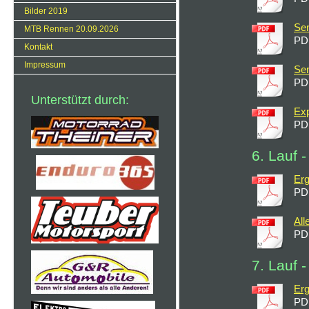
Bilder 2019
Sen
MTB Rennen 20.09.2026
PD
Kontakt
Impressum
Sen
PD
Unterstützt durch:
Exp
PD
6. Lauf 
Er
PD
All
PD
7. Lauf 
Erg
PD