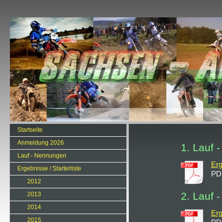
Startseite
Anmeldung 2026
1. Lauf 
Lauf - Nennungen
Erg
Ergebnisse / Starterliste
PD
2012
2. Lauf 
2013
2014
Erg
2015