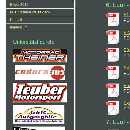
6. Lauf 
Bilder 2019
MTB Rennen 20.09.2026
E1.
Kontakt
PD
Impressum
E2.
PD
Unterstützt durch:
E3.
PD
E4.
PD
E5.
PD
Exp
PD
7. Lauf 