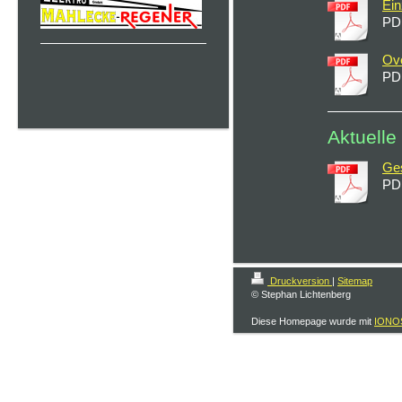
Ei
PD
Ove
PD
Aktuell
Ge
PD
Druckversion
|
Sitemap
© Stephan Lichtenberg
Diese Homepage wurde mit
IONOS